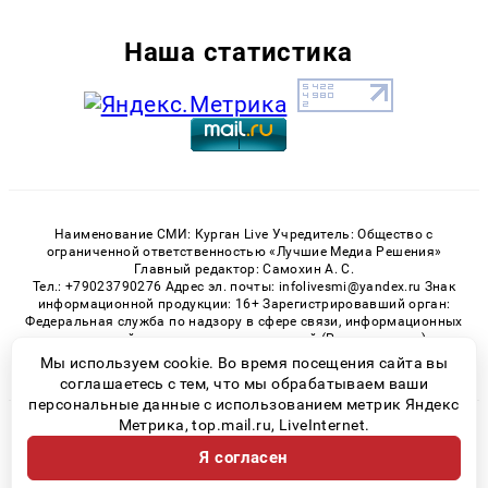
Наша статистика
Наименование СМИ: Курган Live Учредитель: Общество с
ограниченной ответственностью «Лучшие Медиа Решения»
Главный редактор: Самохин А. С.
Тел.: +79023790276 Адрес эл. почты: infolivesmi@yandex.ru Знак
информационной продукции: 16+ Зарегистрировавший орган:
Федеральная служба по надзору в сфере связи, информационных
технологий и массовых коммуникаций (Роскомнадзор)
Регистрационный номер СМИ ЭЛ № ФС 77 - 82535 от 21.01.2022
Мы используем cookie. Во время посещения сайта вы
соглашаетесь с тем, что мы обрабатываем ваши
персональные данные с использованием метрик Яндекс
Метрика, top.mail.ru, LiveInternet.
© 2026 «Kurgan-Live» | Все права защищены
Я согласен
Возрастная категория сайта 16+
Политика конфиденциальности