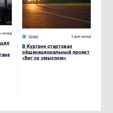
ь назад
Спорт
2 дня назад
бщил
В Кургане стартовал
общенациональный проект
гане
«Бег со смыслом»