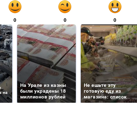
0
0
0
На Урале из казны
Не ешьте эту
о
были украдены 18
готовую еду из
а на
миллионов рублей
магазина: список