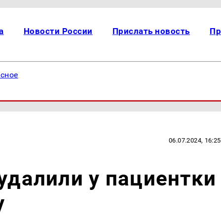
а
Новости России
Прислать новость
Пр
есное
06.07.2024, 16:25
 удалили у пациентки
у