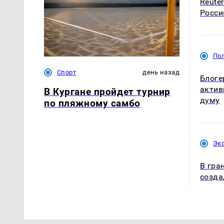
Reute
Росси
По
Спорт
день назад
Блоге
актив
В Кургане пройдет турнир
думу
по пляжному самбо
Эк
В гра
созда