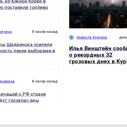
rs: из Южной Кореи в
ю поставили топливо
литика
8 часов назад
Новости Кургана
ден
ры Шадринска усилили
Илья Винштейн соо
ность перед выборами в
о рекордных 32
грозовых днях в Кур
ономика
8 часов назад
ничащей с РФ стране
дут госзапас еды