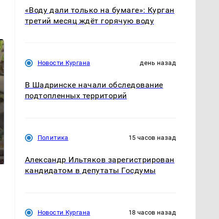
«Воду дали только на бумаге»: Курган
третий месяц ждёт горячую воду
Новости Кургана
день назад
В Шадринске начали обследование
подтопленных территорий
В ОАЭ произошло
Политика
15 часов назад
Все новости по
жестокое убийство
падению вертолета на
криптомиллионера
Кавказе: читать здесь
Александр Ильтяков зарегистрирован
кандидатом в депутаты Госдумы
Новости Кургана
18 часов назад