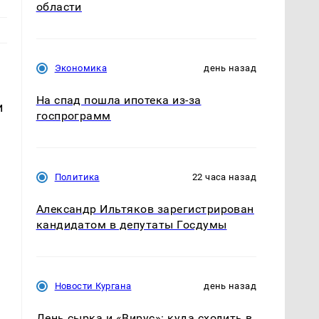
области
Экономика
день назад
На спад пошла ипотека из-за
и
госпрограмм
Политика
22 часа назад
Александр Ильтяков зарегистрирован
кандидатом в депутаты Госдумы
Новости Кургана
день назад
День сырка и «Вирус»: куда сходить в