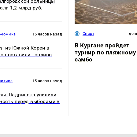
елгородской больницы
али 1,2 млрд руб.
Спорт
ден
ономика
15 часов назад
В Кургане пройдет
rs: из Южной Кореи в
турнир по пляжному
ю поставили топливо
самбо
литика
15 часов назад
ры Шадринска усилили
ность перед выборами в