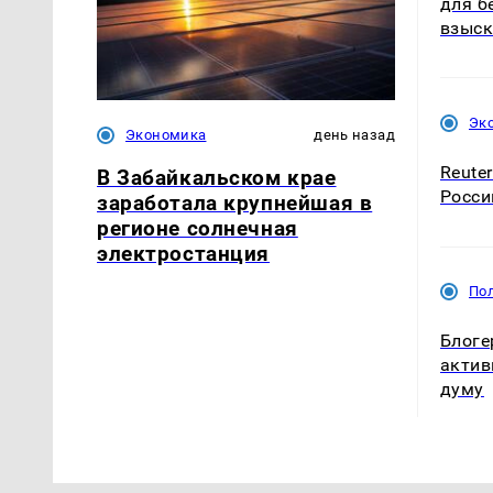
для б
взыск
Эк
Экономика
день назад
Reute
В Забайкальском крае
Росси
заработала крупнейшая в
регионе солнечная
электростанция
По
Блоге
актив
думу