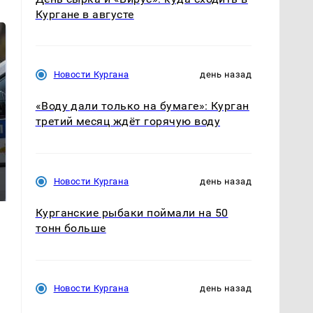
Кургане в августе
Новости Кургана
день назад
«Воду дали только на бумаге»: Курган
третий месяц ждёт горячую воду
Где будет встреча
Такую зиму в России
президентов США и
никто не ждал: как
Новости Кургана
день назад
России: Европа?
так?!
Курганские рыбаки поймали на 50
тонн больше
Новости Кургана
день назад