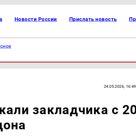
а
Новости России
Прислать новость
Пр
есное
24.05.2026, 16:49
жали закладчика с 2
дона