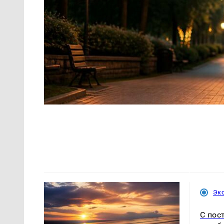
Эк
С пос