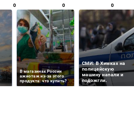
0
0
0
СМИ: В Химках на
е
полицейскую
В магазинах России
о
машину напали и
ажиотаж из-за этого
подожгли.
продукта: что купить?