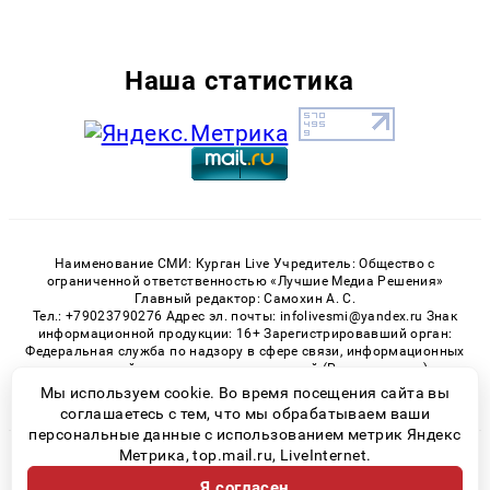
Наша статистика
Наименование СМИ: Курган Live Учредитель: Общество с
ограниченной ответственностью «Лучшие Медиа Решения»
Главный редактор: Самохин А. С.
Тел.: +79023790276 Адрес эл. почты: infolivesmi@yandex.ru Знак
информационной продукции: 16+ Зарегистрировавший орган:
Федеральная служба по надзору в сфере связи, информационных
технологий и массовых коммуникаций (Роскомнадзор)
Регистрационный номер СМИ ЭЛ № ФС 77 - 82535 от 21.01.2022
Мы используем cookie. Во время посещения сайта вы
соглашаетесь с тем, что мы обрабатываем ваши
персональные данные с использованием метрик Яндекс
Метрика, top.mail.ru, LiveInternet.
© 2026 «Kurgan-Live» | Все права защищены
Я согласен
Возрастная категория сайта 16+