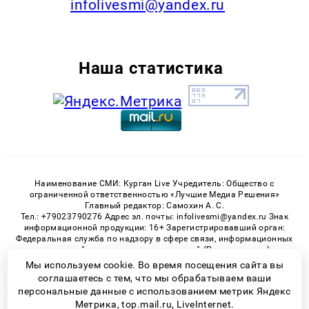
infolivesmi@yandex.ru
Наша статистика
Наименование СМИ: Курган Live Учредитель: Общество с
ограниченной ответственностью «Лучшие Медиа Решения»
Главный редактор: Самохин А. С.
Тел.: +79023790276 Адрес эл. почты: infolivesmi@yandex.ru Знак
информационной продукции: 16+ Зарегистрировавший орган:
Федеральная служба по надзору в сфере связи, информационных
технологий и массовых коммуникаций (Роскомнадзор)
Регистрационный номер СМИ ЭЛ № ФС 77 - 82535 от 21.01.2022
Мы используем cookie. Во время посещения сайта вы
соглашаетесь с тем, что мы обрабатываем ваши
персональные данные с использованием метрик Яндекс
Метрика, top.mail.ru, LiveInternet.
© 2026 «Kurgan-Live» | Все права защищены