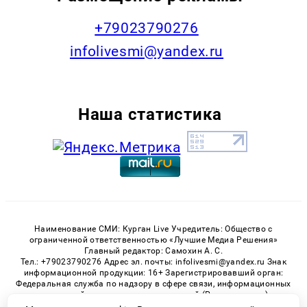
+79023790276
infolivesmi@yandex.ru
Наша статистика
Наименование СМИ: Курган Live Учредитель: Общество с
ограниченной ответственностью «Лучшие Медиа Решения»
Главный редактор: Самохин А. С.
Тел.: +79023790276 Адрес эл. почты: infolivesmi@yandex.ru Знак
информационной продукции: 16+ Зарегистрировавший орган:
Федеральная служба по надзору в сфере связи, информационных
технологий и массовых коммуникаций (Роскомнадзор)
Регистрационный номер СМИ ЭЛ № ФС 77 - 82535 от 21.01.2022