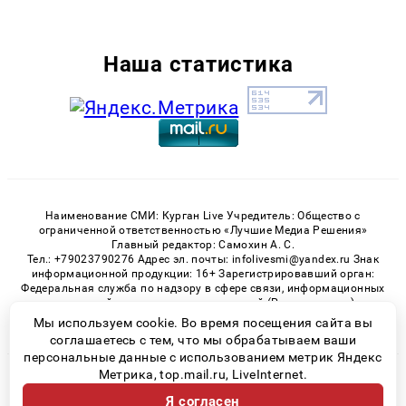
Наша статистика
Наименование СМИ: Курган Live Учредитель: Общество с
ограниченной ответственностью «Лучшие Медиа Решения»
Главный редактор: Самохин А. С.
Тел.: +79023790276 Адрес эл. почты: infolivesmi@yandex.ru Знак
информационной продукции: 16+ Зарегистрировавший орган:
Федеральная служба по надзору в сфере связи, информационных
технологий и массовых коммуникаций (Роскомнадзор)
Регистрационный номер СМИ ЭЛ № ФС 77 - 82535 от 21.01.2022
Мы используем cookie. Во время посещения сайта вы
соглашаетесь с тем, что мы обрабатываем ваши
персональные данные с использованием метрик Яндекс
Метрика, top.mail.ru, LiveInternet.
© 2026 «Kurgan-Live» | Все права защищены
Я согласен
Возрастная категория сайта 16+