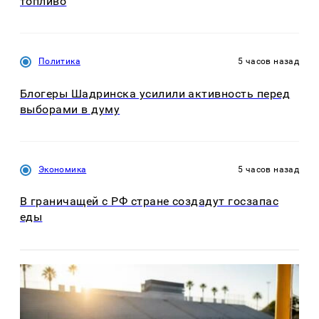
топливо
Политика
5 часов назад
Блогеры Шадринска усилили активность перед
выборами в думу
Экономика
5 часов назад
В граничащей с РФ стране создадут госзапас
еды