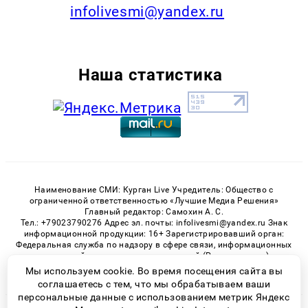
infolivesmi@yandex.ru
Наша статистика
Наименование СМИ: Курган Live Учредитель: Общество с
ограниченной ответственностью «Лучшие Медиа Решения»
Главный редактор: Самохин А. С.
Тел.: +79023790276 Адрес эл. почты: infolivesmi@yandex.ru Знак
информационной продукции: 16+ Зарегистрировавший орган:
Федеральная служба по надзору в сфере связи, информационных
технологий и массовых коммуникаций (Роскомнадзор)
Регистрационный номер СМИ ЭЛ № ФС 77 - 82535 от 21.01.2022
Мы используем cookie. Во время посещения сайта вы
соглашаетесь с тем, что мы обрабатываем ваши
персональные данные с использованием метрик Яндекс