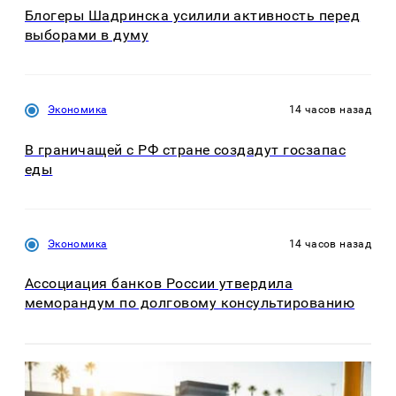
Блогеры Шадринска усилили активность перед
выборами в думу
Экономика
14 часов назад
В граничащей с РФ стране создадут госзапас
еды
Экономика
14 часов назад
Ассоциация банков России утвердила
меморандум по долговому консультированию