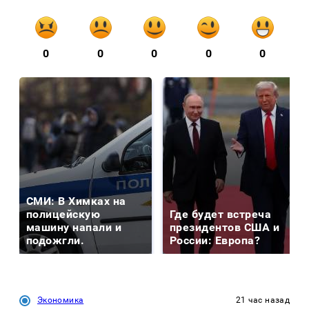
0
0
0
0
0
СМИ: В Химках на
полицейскую
Где будет встреча
машину напали и
президентов США и
подожгли.
России: Европа?
Экономика
21 час назад