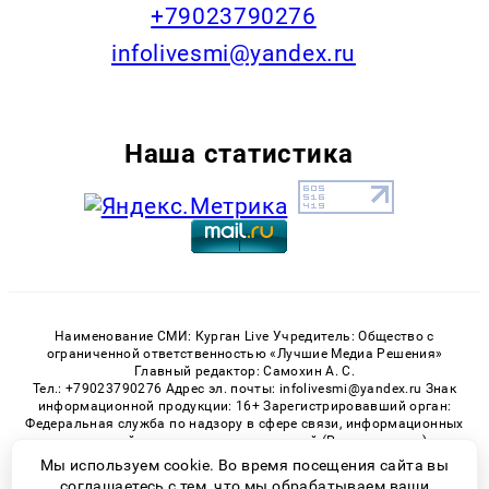
+79023790276
infolivesmi@yandex.ru
Наша статистика
Наименование СМИ: Курган Live Учредитель: Общество с
ограниченной ответственностью «Лучшие Медиа Решения»
Главный редактор: Самохин А. С.
Тел.: +79023790276 Адрес эл. почты: infolivesmi@yandex.ru Знак
информационной продукции: 16+ Зарегистрировавший орган:
Федеральная служба по надзору в сфере связи, информационных
технологий и массовых коммуникаций (Роскомнадзор)
Регистрационный номер СМИ ЭЛ № ФС 77 - 82535 от 21.01.2022
Мы используем cookie. Во время посещения сайта вы
соглашаетесь с тем, что мы обрабатываем ваши