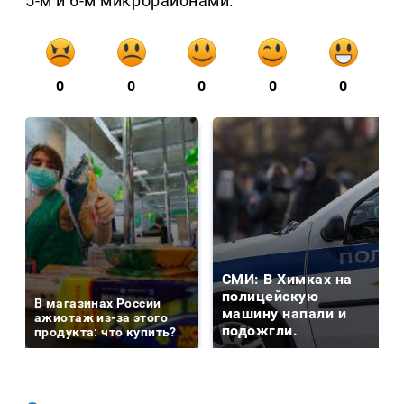
5-м и 6-м микрорайонами.
0
0
0
0
0
СМИ: В Химках на
полицейскую
В магазинах России
машину напали и
ажиотаж из-за этого
подожгли.
продукта: что купить?