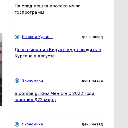
На спад пошла ипотека из-за
госпрограмм
Новости Кургана
день назад
День сырка и «Вирус»: куда сходить в
Кургане в августе
Экономика
день назад
Не ешьте эту
В ОАЭ произошло
Bloomberg: Ким Чен Ын с 2022 года
готовую еду из
жестокое убийство
накопил $22 млрд
магазина: список
криптомиллионера
Экономика
день назад