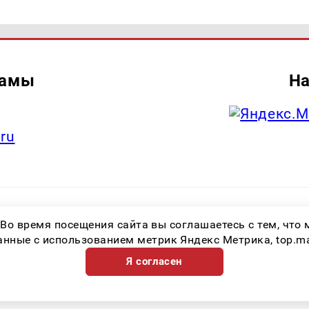
ламы
На
.ru
итель: Общество с ограниченной ответственностью «Лучшие Медиа Реше
 Во время посещения сайта вы соглашаетесь с тем, чт
.ru Знак информационной продукции: 16+ Зарегистрировавший орган: Феде
х коммуникаций (Роскомнадзор) Регистрационный номер СМИ ЭЛ № ФС 77 
ные с использованием метрик Яндекс Метрика, top.mail.
Я согласен
Возрастная категория сайта 16+