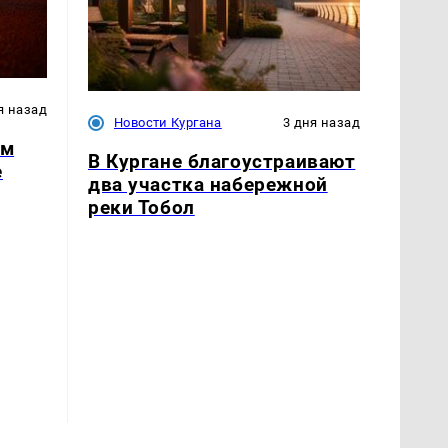
я назад
Новости Кургана
3 дня назад
ом
В Кургане благоустраивают
е
два участка набережной
реки Тобол