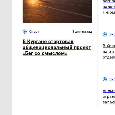
регио
налог
IT-ко
Спорт
3 дня назад
Эк
В Кургане стартовал
В Хак
общенациональный проект
на от
«Бег со смыслом»
отдел
Эк
Анома
стран
запас