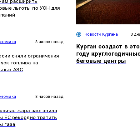
нам расширить
овые льготы по УСН для
мпаний
Новости Кургана
3 дн
ономика
8 часов назад
Курган создаст в эт
году круглогодичны
асии сняли ограничения
беговые центры
пуск топлива на
ьных АЗС
ономика
8 часов назад
льная жара заставила
ы ЕС рекордно тратить
ы газа