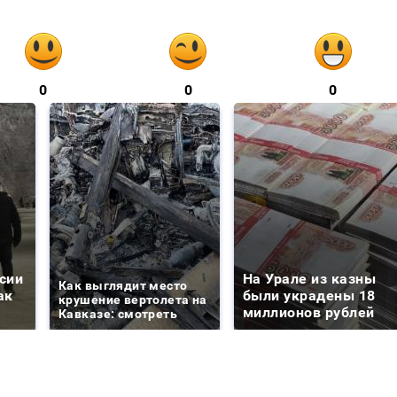
0
0
0
сии
На Урале из казны
Как выглядит место
ак
были украдены 18
крушение вертолета на
миллионов рублей
Кавказе: смотреть