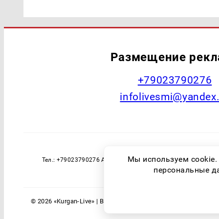
Размещение рек
+79023790276
infolivesmi@yandex
Наименование СМИ: Курган Live Учред
Мы используем cookie.
Тел.: +79023790276 Адрес эл. почты: infolivesmi@yandex
технологий и массовы
персональные дан
© 2026 «Kurgan-Live» | Все права защищены