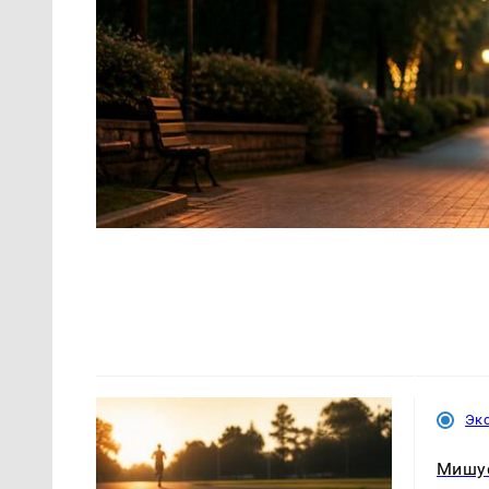
Эк
Мишу