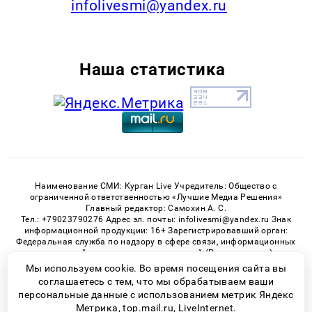
infolivesmi@yandex.ru
Наша статистика
Наименование СМИ: Курган Live Учредитель: Общество с
ограниченной ответственностью «Лучшие Медиа Решения»
Главный редактор: Самохин А. С.
Тел.: +79023790276 Адрес эл. почты: infolivesmi@yandex.ru Знак
информационной продукции: 16+ Зарегистрировавший орган:
Федеральная служба по надзору в сфере связи, информационных
технологий и массовых коммуникаций (Роскомнадзор)
Регистрационный номер СМИ ЭЛ № ФС 77 - 82535 от 21.01.2022
Мы используем cookie. Во время посещения сайта вы
соглашаетесь с тем, что мы обрабатываем ваши
персональные данные с использованием метрик Яндекс
Метрика, top.mail.ru, LiveInternet.
© 2026 «Kurgan-Live» | Все права защищены