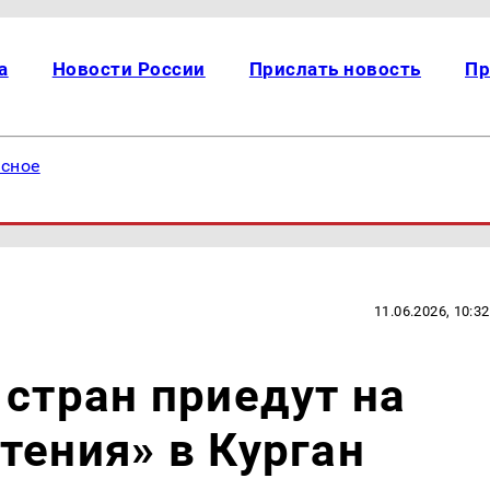
а
Новости России
Прислать новость
Пр
есное
11.06.2026, 10:32
 стран приедут на
тения» в Курган