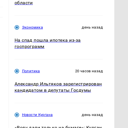
области
Экономика
день назад
На спад пошла ипотека из-за
госпрограмм
Политика
20 часов назад
Александр Ильтяков зарегистрирован
кандидатом в депутаты Госдумы
Новости Кургана
день назад
«Воду дали только на бумаге»: Курган