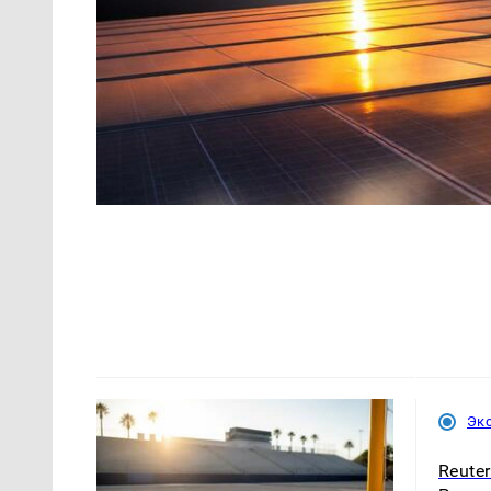
Эк
Reute