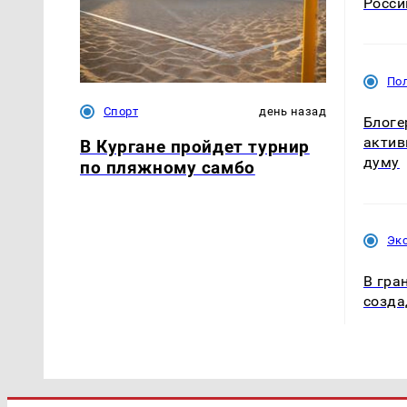
Росси
По
Спорт
день назад
Блоге
актив
В Кургане пройдет турнир
думу
по пляжному самбо
Эк
В гра
созда