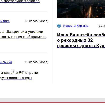
ю поставили топливо
литика
13 часов назад
Новости Кургана
ден
ры Шадринска усилили
Илья Винштейн соо
ность перед выборами в
о рекордных 32
грозовых днях в Кур
ономика
13 часов назад
ничащей с РФ стране
дут госзапас еды