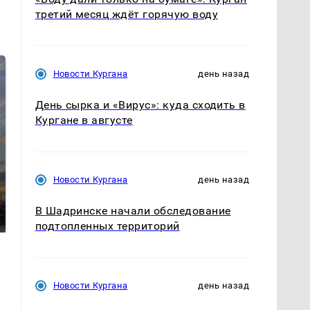
третий месяц ждёт горячую воду
Новости Кургана
день назад
День сырка и «Вирус»: куда сходить в
Кургане в августе
СМИ: В Химках на
Новости Кургана
день назад
полицейскую
В магазинах России
машину напали и
ажиотаж из-за этого
В Шадринске начали обследование
подожгли.
продукта: что купить?
подтопленных территорий
Новости Кургана
день назад