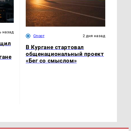
ь назад
Спорт
2 дня назад
бщил
В Кургане стартовал
общенациональный проект
гане
«Бег со смыслом»