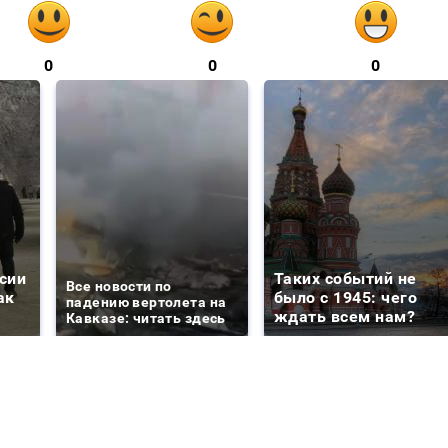
0
0
0
сии
Таких событий не
Все новости по
ак
было с 1945: чего
падению вертолета на
ждать всем нам?
Кавказе: читать здесь