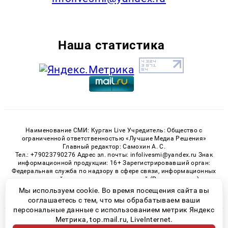
Наша статистика
Наименование СМИ: Курган Live Учредитель: Общество с
ограниченной ответственностью «Лучшие Медиа Решения»
Главный редактор: Самохин А. С.
Тел.: +79023790276 Адрес эл. почты: infolivesmi@yandex.ru Знак
информационной продукции: 16+ Зарегистрировавший орган:
Федеральная служба по надзору в сфере связи, информационных
технологий и массовых коммуникаций (Роскомнадзор)
Регистрационный номер СМИ ЭЛ № ФС 77 - 82535 от 21.01.2022
Мы используем cookie. Во время посещения сайта вы
соглашаетесь с тем, что мы обрабатываем ваши
персональные данные с использованием метрик Яндекс
Метрика, top.mail.ru, LiveInternet.
© 2026 «Kurgan-Live» | Все права защищены