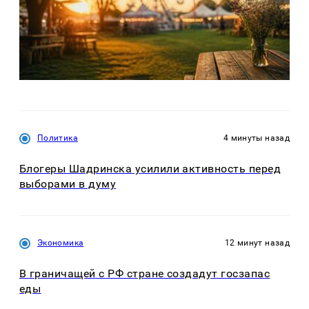
Политика
4 минуты назад
Блогеры Шадринска усилили активность перед
выборами в думу
Экономика
12 минут назад
В граничащей с РФ стране создадут госзапас
еды