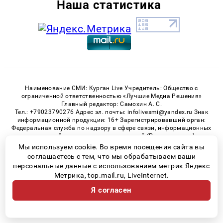
Наша статистика
Наименование СМИ: Курган Live Учредитель: Общество с
ограниченной ответственностью «Лучшие Медиа Решения»
Главный редактор: Самохин А. С.
Тел.: +79023790276 Адрес эл. почты: infolivesmi@yandex.ru Знак
информационной продукции: 16+ Зарегистрировавший орган:
Федеральная служба по надзору в сфере связи, информационных
технологий и массовых коммуникаций (Роскомнадзор)
Регистрационный номер СМИ ЭЛ № ФС 77 - 82535 от 21.01.2022
Мы используем cookie. Во время посещения сайта вы
соглашаетесь с тем, что мы обрабатываем ваши
персональные данные с использованием метрик Яндекс
Метрика, top.mail.ru, LiveInternet.
© 2026 «Kurgan-Live» | Все права защищены
Я согласен
Возрастная категория сайта 16+
Политика конфиденциальности