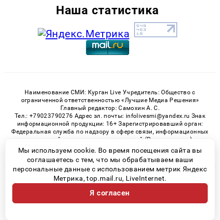
Наша статистика
Наименование СМИ: Курган Live Учредитель: Общество с
ограниченной ответственностью «Лучшие Медиа Решения»
Главный редактор: Самохин А. С.
Тел.: +79023790276 Адрес эл. почты: infolivesmi@yandex.ru Знак
информационной продукции: 16+ Зарегистрировавший орган:
Федеральная служба по надзору в сфере связи, информационных
технологий и массовых коммуникаций (Роскомнадзор)
Регистрационный номер СМИ ЭЛ № ФС 77 - 82535 от 21.01.2022
Мы используем cookie. Во время посещения сайта вы
соглашаетесь с тем, что мы обрабатываем ваши
персональные данные с использованием метрик Яндекс
Метрика, top.mail.ru, LiveInternet.
© 2026 «Kurgan-Live» | Все права защищены
Я согласен
Возрастная категория сайта 16+
Политика конфиденциальности