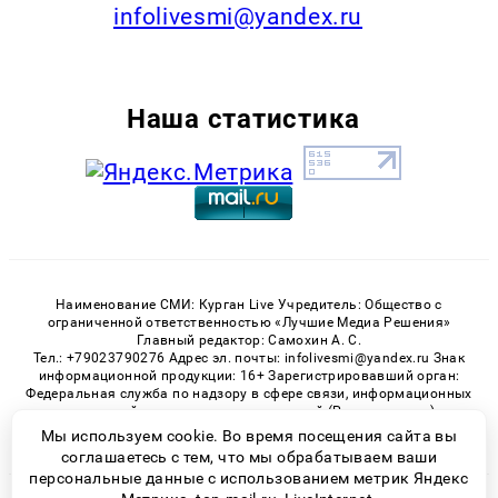
infolivesmi@yandex.ru
Наша статистика
Наименование СМИ: Курган Live Учредитель: Общество с
ограниченной ответственностью «Лучшие Медиа Решения»
Главный редактор: Самохин А. С.
Тел.: +79023790276 Адрес эл. почты: infolivesmi@yandex.ru Знак
информационной продукции: 16+ Зарегистрировавший орган:
Федеральная служба по надзору в сфере связи, информационных
технологий и массовых коммуникаций (Роскомнадзор)
Регистрационный номер СМИ ЭЛ № ФС 77 - 82535 от 21.01.2022
Мы используем cookie. Во время посещения сайта вы
соглашаетесь с тем, что мы обрабатываем ваши
персональные данные с использованием метрик Яндекс