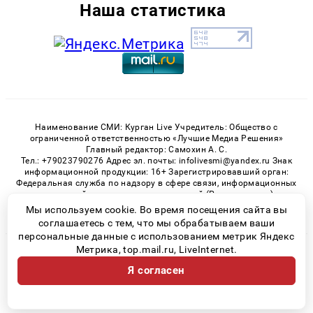
Наша статистика
Наименование СМИ: Курган Live Учредитель: Общество с
ограниченной ответственностью «Лучшие Медиа Решения»
Главный редактор: Самохин А. С.
Тел.: +79023790276 Адрес эл. почты: infolivesmi@yandex.ru Знак
информационной продукции: 16+ Зарегистрировавший орган:
Федеральная служба по надзору в сфере связи, информационных
технологий и массовых коммуникаций (Роскомнадзор)
Регистрационный номер СМИ ЭЛ № ФС 77 - 82535 от 21.01.2022
Мы используем cookie. Во время посещения сайта вы
соглашаетесь с тем, что мы обрабатываем ваши
персональные данные с использованием метрик Яндекс
Метрика, top.mail.ru, LiveInternet.
© 2026 «Kurgan-Live» | Все права защищены
Я согласен
Возрастная категория сайта 16+
Политика конфиденциальности