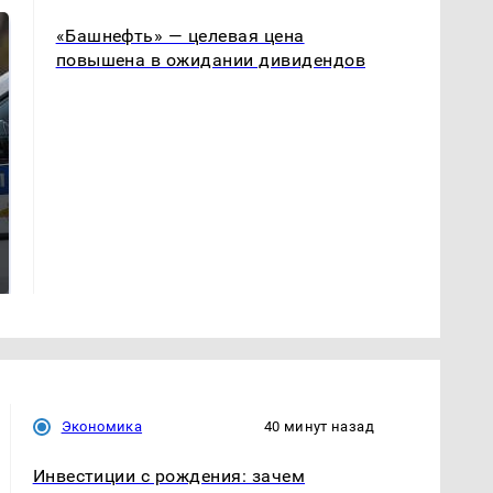
«Башнефть» — целевая цена
повышена в ожидании дивидендов
Где будет встреча
Такую зиму в России
президентов США и
никто не ждал: как
России: Европа?
так?!
Экономика
40 минут назад
Инвестиции с рождения: зачем