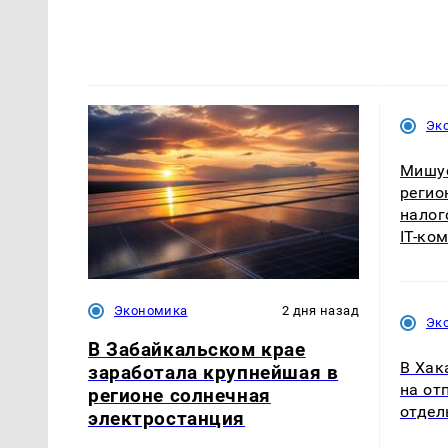
Эк
Мишу
регио
налог
IT-ко
Экономика
2 дня назад
Эк
В Забайкальском крае
В Хак
заработала крупнейшая в
на от
регионе солнечная
отдел
электростанция