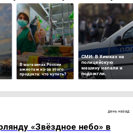
СМИ: В Химках на
е
полицейскую
В магазинах России
о
машину напали и
ажиотаж из-за этого
подожгли.
продукта: что купить?
день назад
рлянду «Звёздное небо» в