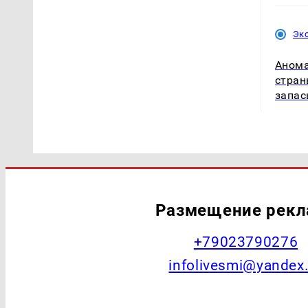
Эк
Анома
стран
запас
Размещение рек
+79023790276
infolivesmi@yandex