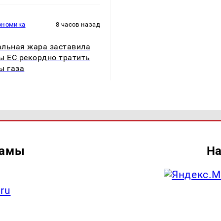
ономика
8 часов назад
льная жара заставила
ы ЕС рекордно тратить
ы газа
ламы
На
.ru