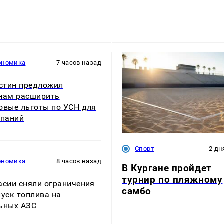
ономика
7 часов назад
стин предложил
нам расширить
овые льготы по УСН для
мпаний
Спорт
2 дн
ономика
8 часов назад
В Кургане пройдет
турнир по пляжному
асии сняли ограничения
самбо
пуск топлива на
ьных АЗС