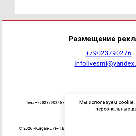
Размещение рек
+79023790276
infolivesmi@yandex
Наименование СМИ: Курган Live Учред
Мы используем cookie.
Тел.: +79023790276 Адрес эл. почты: infolivesmi@yandex
технологий и массовы
персональные дан
© 2026 «Kurgan-Live» | Все права защищены