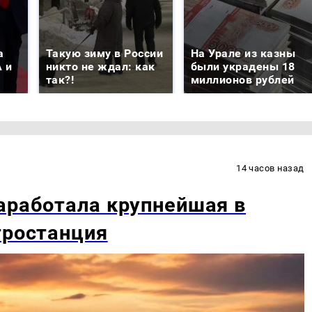
а
Такую зиму в России
На Урале из казны
 и
никто не ждал: как
были украдены 18
так?!
миллионов рублей
14 часов назад
аработала крупнейшая в
тростанция