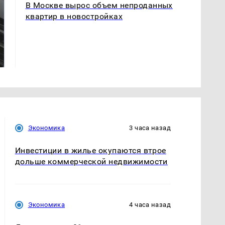
В Москве вырос объем непроданных
квартир в новостройках
Не ешьте эту
Как выглядит место
готовую еду из
крушение вертолета на
магазина: список
Кавказе: смотреть
Экономика
3 часа назад
Инвестиции в жилье окупаются втрое
дольше коммерческой недвижимости
Экономика
4 часа назад