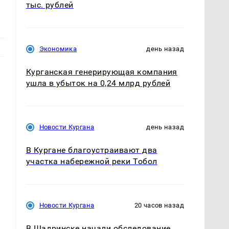
тыс. рублей
Экономика
день назад
Курганская генерирующая компания
ушла в убыток на 0,24 млрд рублей
Новости Кургана
день назад
В Кургане благоустраивают два
участка набережной реки Тобол
Новости Кургана
20 часов назад
В Шадринске начали обследование