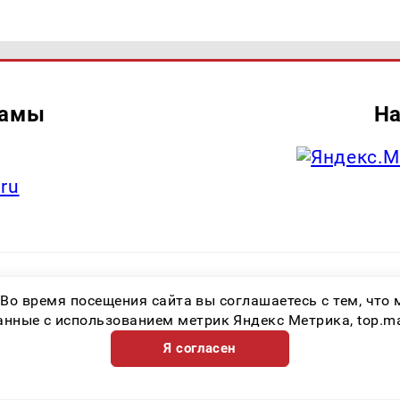
ламы
На
.ru
итель: Общество с ограниченной ответственностью «Лучшие Медиа Реше
 Во время посещения сайта вы соглашаетесь с тем, чт
.ru Знак информационной продукции: 16+ Зарегистрировавший орган: Феде
х коммуникаций (Роскомнадзор) Регистрационный номер СМИ ЭЛ № ФС 77 
ные с использованием метрик Яндекс Метрика, top.mail.
Я согласен
Возрастная категория сайта 16+