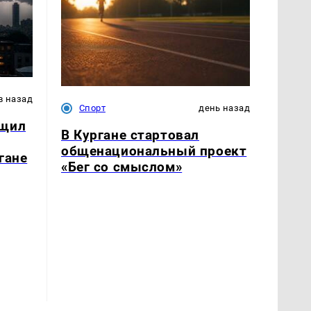
в назад
Спорт
день назад
бщил
В Кургане стартовал
общенациональный проект
гане
«Бег со смыслом»