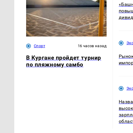
«Башн
повыш
диви
Эк
Спорт
16 часов назад
Рынок
В Кургане пройдет турнир
импо
по пляжному самбо
Эк
Назва
высок
зарпл
облас