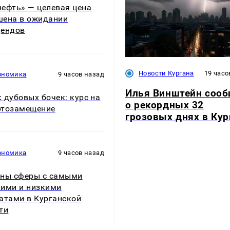
ефть» — целевая цена
ена в ожидании
дендов
Новости Кургана
19 часо
ономика
9 часов назад
Илья Винштейн соо
 дубовых бочек: курс на
о рекордных 32
ртозамещение
грозовых днях в Кур
ономика
9 часов назад
ны сферы с самыми
ими и низкими
атами в Курганской
ти