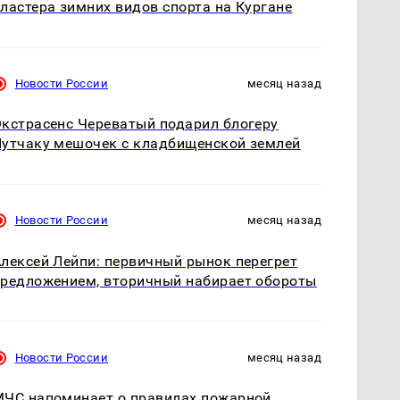
ластера зимних видов спорта на Кургане
Новости России
месяц назад
кстрасенс Череватый подарил блогеру
утчаку мешочек с кладбищенской землей
Новости России
месяц назад
лексей Лейпи: первичный рынок перегрет
редложением, вторичный набирает обороты
Новости России
месяц назад
ЧС напоминает о правилах пожарной