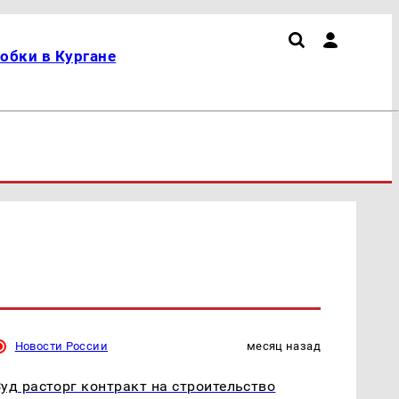
обки в Кургане
Новости России
месяц назад
уд расторг контракт на строительство