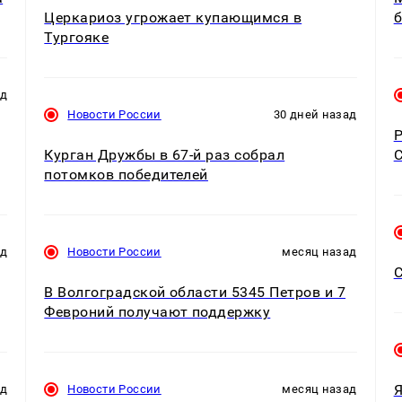
Церкариоз угрожает купающимся в
б
Тургояке
ад
Новости России
30 дней назад
Р
Курган Дружбы в 67-й раз собрал
С
потомков победителей
ад
Новости России
месяц назад
C
В Волгоградской области 5345 Петров и 7
Февроний получают поддержку
Я
ад
Новости России
месяц назад