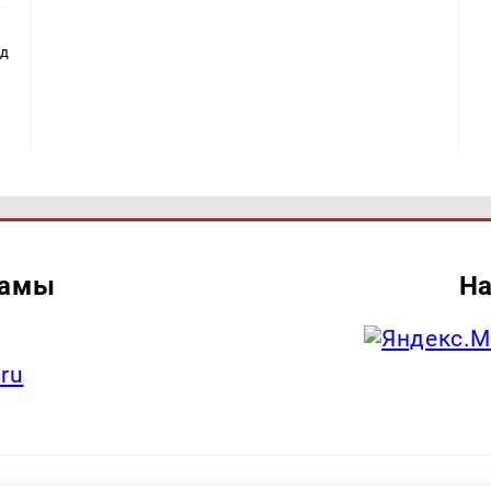
ад
ламы
На
.ru