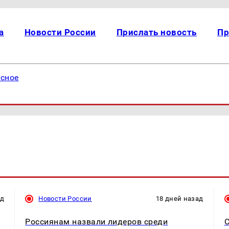
а
Новости России
Прислать новость
Пр
есное
ад
Новости России
18 дней назад
Россиянам назвали лидеров среди
С