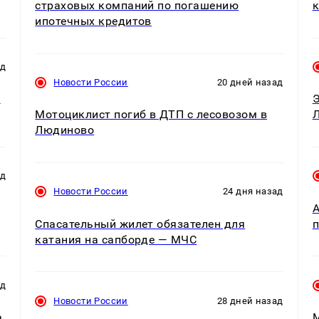
страховых компаний по погашению
к
ипотечных кредитов
ад
Новости России
20 дней назад
й
Э
Мотоциклист погиб в ДТП с лесовозом в
Л
Людиново
ад
Новости России
24 дня назад
А
Спасательный жилет обязателен для
п
катания на сапборде — МЧС
ад
Новости России
28 дней назад
а
М